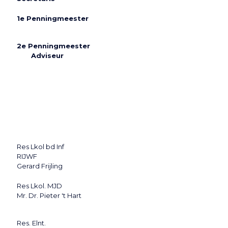
1e
Penningmeester
2e Penningmeester
Adviseur
Res Lkol bd Inf
RIJWF
Gerard Frijling
Res Lkol. MJD
Mr. Dr. Pieter 't Hart
Res. Elnt.