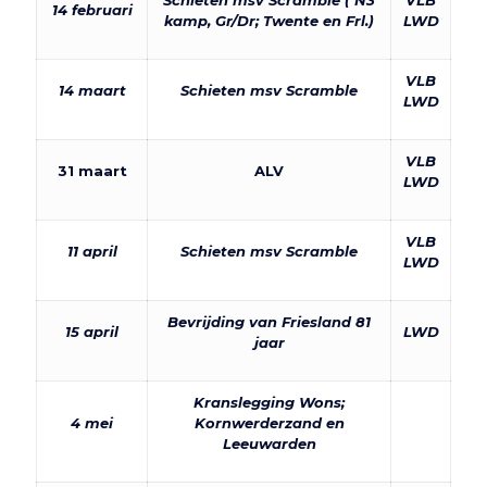
Schieten msv Scramble ( N3
VLB
14 februari
kamp, Gr/Dr; Twente en Frl.)
LWD
VLB
14 maart
Schieten msv Scramble
LWD
VLB
31 maart
ALV
LWD
VLB
11 april
Schieten msv Scramble
LWD
Bevrijding van Friesland 81
15 april
LWD
jaar
Kranslegging Wons;
4 mei
Kornwerderzand en
Leeuwarden