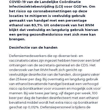
COVID-19 van de Landelijke Coördinatie
Infectieziektebestrijding (LCI) voor GGD’en. Om
het risico op coronabesmettingen op deze
locaties te mitigeren is veelvuldig gebruik
gemaakt van handgel met een percentage
ethanol van 83,7%. Uit onderzoek van het RIVM
blijkt dat veelvuldig en langdurig gebruik hiervan
een gering gezondheidsrisico met zich mee kan
brengen.
Desinfectie van de handen
Defensiemedewerkers die op diverse test- en
vaccinatielocaties zijn ingezet hebben hierover een brief
ontvangen van de secretaris-generaal en de CDS. Het
onderzoek van het RIVM heeft zich gericht op
veelvuldige desinfectie van de handen, doorgaans vaker
dan 25 keer per dag. Bij overmatig en langdurig gebruik
van ethanol bevattende handgel bestaat een verhoogd
risico op borstkanker voor vrouwen en mogelijk ook voor
mannen. Bij wie twee jaar lang, vijf dagen per week, 100
keer per dag de handen desinfecteert met een ethanol
bevattend middel wordt het extra risico op borstkanker
geschat op 0,012%. Defensiepersoneel is tijdens de