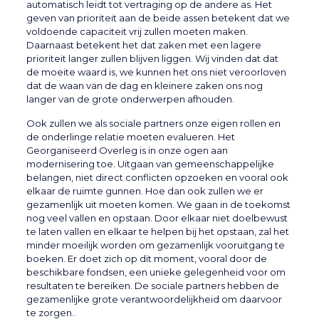
automatisch leidt tot vertraging op de andere as. Het
geven van prioriteit aan de beide assen betekent dat we
voldoende capaciteit vrij zullen moeten maken.
Daarnaast betekent het dat zaken met een lagere
prioriteit langer zullen blijven liggen. Wij vinden dat dat
de moeite waard is, we kunnen het ons niet veroorloven
dat de waan van de dag en kleinere zaken ons nog
langer van de grote onderwerpen afhouden.
Ook zullen we als sociale partners onze eigen rollen en
de onderlinge relatie moeten evalueren. Het
Georganiseerd Overleg is in onze ogen aan
modernisering toe. Uitgaan van gemeenschappelijke
belangen, niet direct conflicten opzoeken en vooral ook
elkaar de ruimte gunnen. Hoe dan ook zullen we er
gezamenlijk uit moeten komen. We gaan in de toekomst
nog veel vallen en opstaan. Door elkaar niet doelbewust
te laten vallen en elkaar te helpen bij het opstaan, zal het
minder moeilijk worden om gezamenlijk vooruitgang te
boeken. Er doet zich op dit moment, vooral door de
beschikbare fondsen, een unieke gelegenheid voor om
resultaten te bereiken. De sociale partners hebben de
gezamenlijke grote verantwoordelijkheid om daarvoor
te zorgen..