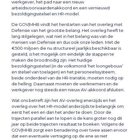
werkgever, het pad naar een nieuw
arbeidsvoorwaardenakkoord en een vernieuwd
bezoldigingsstelsel en HR-model.
De GOV|MHB vindt het herstarten van het overleg met
Defensie van het grootste belang. Het overleg heeft te
lang stilgelegen, wat niet in het belang was van de
mensen van Defensie en dus ook onze leden. Met de
€500 miljoen die nu structureel jaarlijks beschikbaar is
gesteld, is het mogelijk om eindelijk de stappen te
maken die broodnodig zijn. Het huidige
bezoldigingsstelsel (in de volksmond ‘het loongebouw’
en stelsel van toelagen) en het personeelssysteem,
beide onderdeel van de HR-transitie, moeten nodig op
de helling. Daarnaast moeten de werknemers en de
werkgever nog steeds een nieuw AV-akkoord afsluiten.
Wat ons betreft zijn het AV-overleg enerzijds en het
overleg over het HR-model anderzijds te belangrijk om
eerst het een en dan het ander te doen. Door de
trajecten parallel aan te lopen is de kans groter nog dit
jaar op beide trajecten resultaat te boeken. Volgens de
GOV|MHB zorgt een benadering over twee assen ervoor
dat een eventuele vertraging op de ene as niet