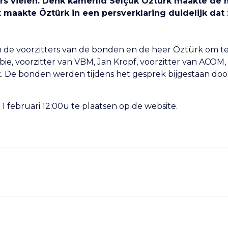
ers vielen. Denk kamerlid Selçuk Öztürk maakte de m
 maakte Öztürk in een persverklaring duidelijk dat z
en de voorzitters van de bonden en de heer Öztürk om t
, voorzitter van VBM, Jan Kropf, voorzitter van ACOM,
k. De bonden werden tijdens het gesprek bijgestaan doo
1 februari 12:00u te plaatsen op de website.