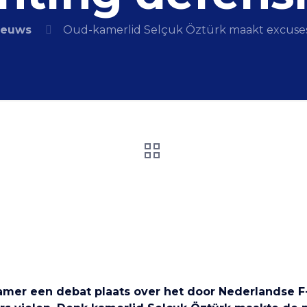
ieuws
Oud-kamerlid Selçuk Öztürk maakt excuses 
mer een debat plaats over het door Nederlandse 