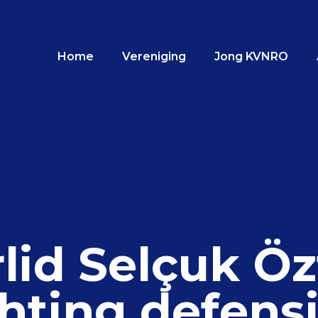
Home
Vereniging
Jong KVNRO
id Selçuk Ö
chting defens