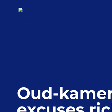
Oud-kamerl
excuses ri