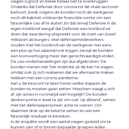
vragen is groot en bleek helaas niet te overbruggen.
Ondanks dat Defensie door corona tot de vitale sectoren
behoort, biedt volgens de bonden noch de werkgever
noch dit kabinet voldoende financiële ruimte om een
fatsoenlijke cao af te sluiten. En dat terwijl Defensie in de
eigen inzetbrief aangaf dat Defensie een loonbod wil
doen dat waardering uitspreekt voor de inzet van zowel
militairen als burgers. Veel defensiemedewerkers
zouden met het loonbod van de werkgever niet eens
een plus op hun salarisstrook krijgen, terwijl de bonden
een loonsverhoging meer dan gerechtvaardigd vinden.
De cao-onderhandelingen zijn dus afgebroken. De
bonden menen niet ‘het onderste uit de kan’ te vragen,
omdat ook zij zich realiseren dat we allemaal te maken
hebben met een corona-pandemie.
Aan u de keus om te laten horen welke stappen de
bonden nu moeten gaan zetten. Misschien vraagt u zich
af, zijn acties in coronatijd wel mogelijk? De bonden
denken prima in staat te zijn om ook ‘op afstand’, samen
met het defensiepersoneel, actie te voeren. Om
daarmee druk op de ketel te zetten en wel een
fatsoenlijk resultaat te bereiken.
In de enquête wordt een aantal vragen gesteld om te
kunnen zien of er binnen bepaalde groepen leden