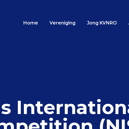
Home
Vereniging
Jong KVNRO
s Internation
mpetition (NI