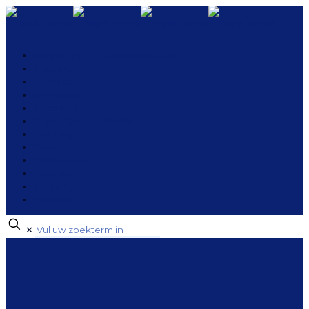
Amsterdam – Kennemerland
Brabant
Curaçao
Den Haag
Friesland
Groningen-Drenthe
Limburg
Oost
Rotterdam
Twente
Utrecht
Zeeland
✕